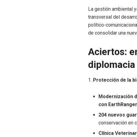
La gestión ambiental y
transversal del desarr
político-comunicacional
de consolidar una nuev
Aciertos: en
diplomacia
1.
Protección de la b
Modernización d
con EarthRange
204 nuevos gua
conservación en 
Clínica Veterina