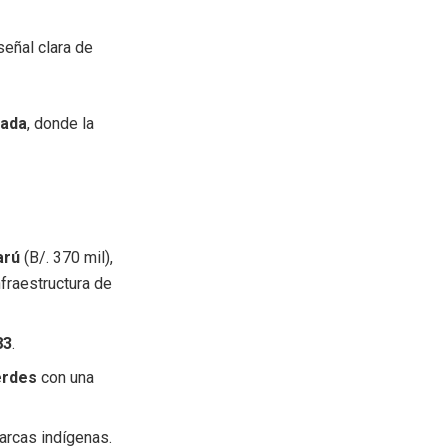
señal clara de
tada
, donde la
arú
(B/. 370 mil),
fraestructura de
83
.
erdes
con una
rcas indígenas.