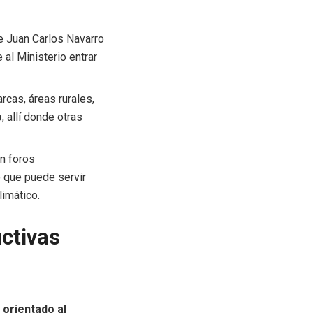
de Juan Carlos Navarro
e al Ministerio entrar
arcas, áreas rurales,
o
, allí donde otras
en foros
lo que puede servir
limático.
ctivas
 orientado al