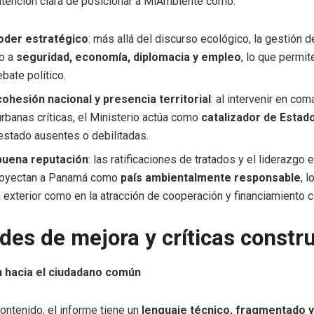
 intención clara de posicionar a MiAmbiente como:
poder estratégico
: más allá del discurso ecológico, la gestión 
no a
seguridad, economía, diplomacia y empleo
, lo que permit
ebate político.
ohesión nacional y presencia territorial
: al intervenir en com
rbanas críticas, el Ministerio actúa como
catalizador de Estad
 estado ausentes o debilitadas.
 buena reputación
: las ratificaciones de tratados y el liderazgo 
proyectan a Panamá como
país ambientalmente responsable
, 
ca exterior como en la atracción de cooperación y financiamiento c
es de mejora y críticas constru
n hacia el ciudadano común
contenido, el informe tiene un
lenguaje técnico, fragmentado y