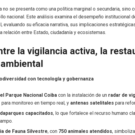
a no se presenta como una política marginal o secundaria, sino c
ollo nacional. Este análisis examina el desempeño institucional 
, evaluando su eficacia narrativa, sus implicaciones estratégica
a relación entre Estado, ciudadanía y ecosistemas.
tre la vigilancia activa, la resta
 ambiental
iodiversidad con tecnología y gobernanza
el Parque Nacional Coiba
con la instalación de un
radar de vig
r
para monitoreo en tiempo real, y
antenas satelitales
para refo
rdaparques capacitados
, lo que fortalece el recurso humano cl
campo.
ria de Fauna Silvestre
, con
750 animales atendidos
, simboliz