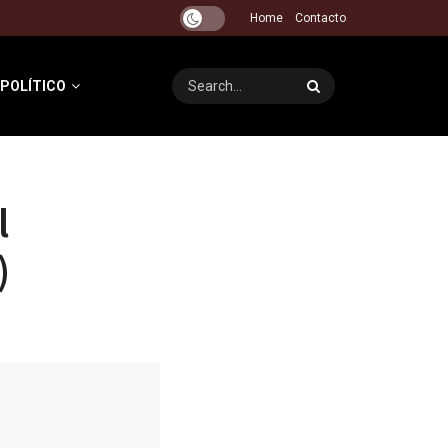
Home
Contacto
 POLÍTICO
l
)