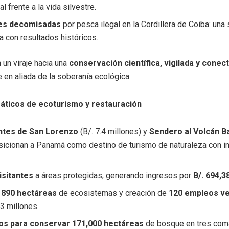
l frente a la vida silvestre.
es decomisadas
por pesca ilegal en la Cordillera de Coiba: una 
va con resultados históricos.
 un viraje hacia una
conservación científica, vigilada y conec
 en aliada de la soberanía ecológica.
ticos de ecoturismo y restauración
antes de San Lorenzo
(B/. 7.4 millones) y
Sendero al Volcán B
icionan a Panamá como destino de turismo de naturaleza con in
isitantes
a áreas protegidas, generando ingresos por
B/. 694,3
 890 hectáreas
de ecosistemas y creación de
120 empleos v
.3 millones.
os para conservar 171,000 hectáreas
de bosque en tres coma