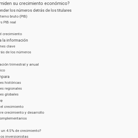
 miden su crecimiento económico?
ender los números detrás de los titulares
terno bruto (PIB)
s PIB real
l crecimiento
 la información
ones clave
trás de los números
ación trimestral y anual
ico
mpara
s históricas
s regionales
s globales
ye
el crecimiento
tre crecimiento y desarrollo
complementarios
e un 4.5% de crecimiento?
os inversionistas