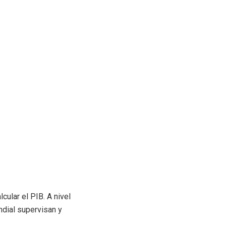
cular el PIB. A nivel
ndial supervisan y