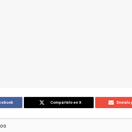
acebook
Compártelo en X
Envíalo
dos