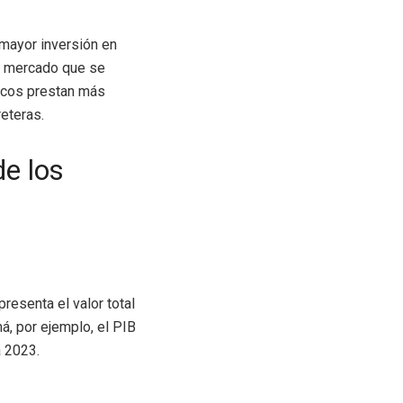
mayor inversión en
un mercado que se
ncos prestan más
reteras.
de los
resenta el valor total
á, por ejemplo, el PIB
a 2023.