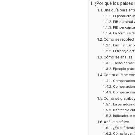
¿Por qué los países
Una guía para ent
El producto in
PIB nominal v
PIB per cápita
La fórmula de
Cómo se recolecta
Las instituci
El trabajo de
Cómo se analiza
Tasas de vari
Ejemplo práct
Contra qué se co
Comparacione
Comparacione
Comparacione
Cómo se distribu
La paradoja d
Diferencia en
Indicadores 
Análisis crítico
¿Es suficient
Cómo lo ven l