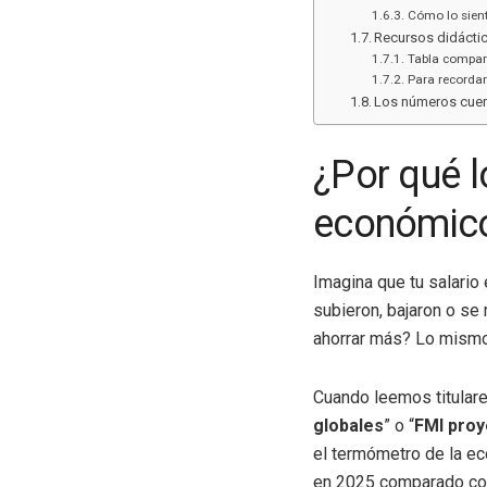
Cómo lo sien
Recursos didácti
Tabla compara
Para recordar
Los números cuen
¿Por qué l
económic
Imagina que tu salario
subieron, bajaron o s
ahorrar más? Lo mismo
Cuando leemos titular
globales
” o “
FMI proy
el termómetro de la ec
en 2025 comparado con 