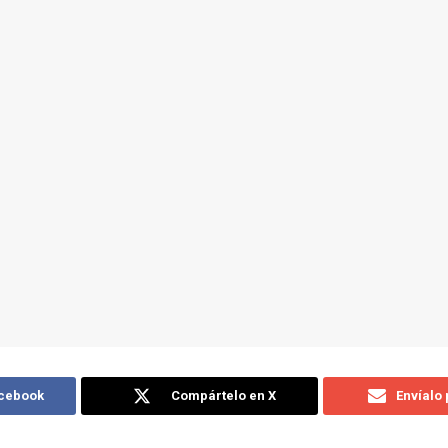
acebook
Compártelo en X
Envíalo