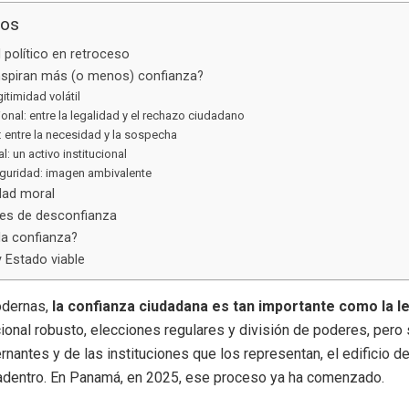
dos
l político en retroceso
inspiran más (o menos) confianza?
gitimidad volátil
nal: entre la legalidad y el rechazo ciudadano
l: entre la necesidad y la sospecha
al: un activo institucional
eguridad: imagen ambivalente
dad moral
les de desconfianza
a confianza?
 Estado viable
odernas,
la confianza ciudadana es tan importante como la le
ional robusto, elecciones regulares y división de poderes, pero 
nantes y de las instituciones que los representan, el edificio 
dentro. En Panamá, en 2025, ese proceso ya ha comenzado.