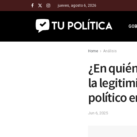
jueves, agosto 6, 2026
GOB
Home
Análisis
¿En quién
la legiti
político 
Jun 6, 2025