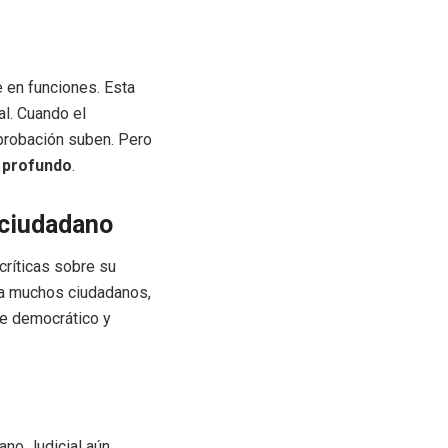
e en funciones. Esta
al. Cuando el
probación suben. Pero
y profundo
.
 ciudadano
críticas sobre su
ara muchos ciudadanos,
te democrático y
ano Judicial aún