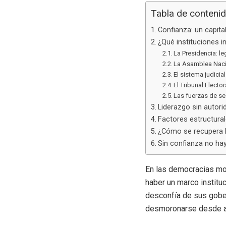
Tabla de conteni
Confianza: un capita
¿Qué instituciones 
La Presidencia: le
La Asamblea Nacio
El sistema judicia
El Tribunal Elector
Las fuerzas de s
Liderazgo sin autori
Factores estructura
¿Cómo se recupera l
Sin confianza no hay
En las democracias m
haber un marco instituc
desconfía de sus gober
desmoronarse desde a