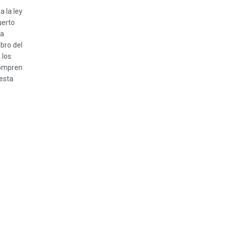
a la ley
uerto
la
obro del
 los
compren
esta