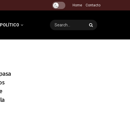
Home
Contacto
 POLÍTICO
pasa
os
e
la