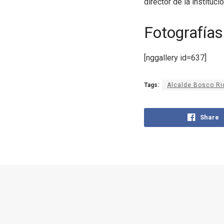
director de la instituc
Fotografías
[nggallery id=637]
Tags:
Alcalde Bosco Ri
Share