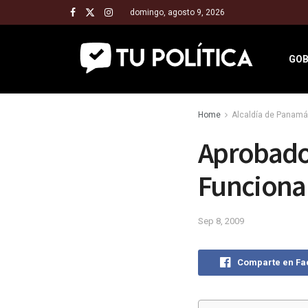
domingo, agosto 9, 2026
GOB
Home
Alcaldía de Panamá
Aprobado 
Funciona
Sep 8, 2009
Comparte en F