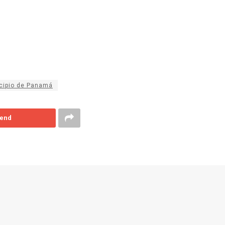
cipio de Panamá
end