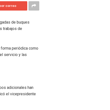
 por correo
legadas de buques
s trabajos de
e forma periódica como
l servicio y las
pos adicionales han
icó el vicepresidente