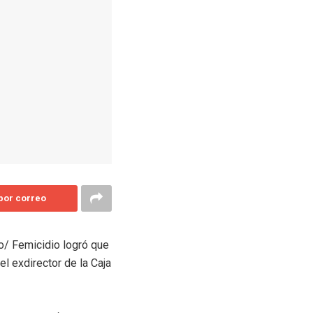
 por correo
o/ Femicidio logró que
l exdirector de la Caja