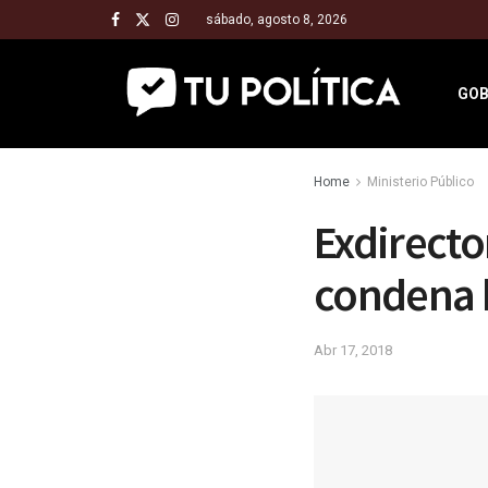
sábado, agosto 8, 2026
GOB
Home
Ministerio Público
Exdirecto
condena h
Abr 17, 2018