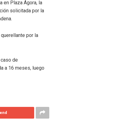
a en Plaza Ágora, la
ión solicitada por la
ndena.
querellante por la
l caso de
ada a 16 meses, luego
end