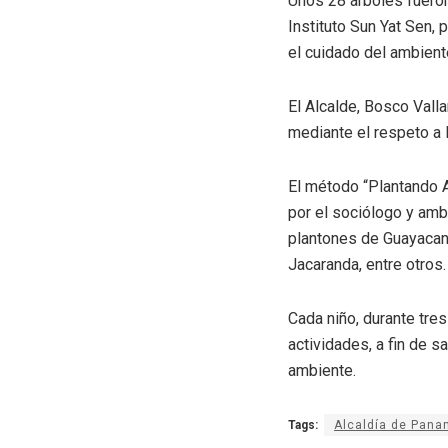
Unos 28 árboles fueron
Instituto Sun Yat Sen, 
el cuidado del ambient
El Alcalde, Bosco Vall
mediante el respeto a l
El método “Plantando A
por el sociólogo y ambi
plantones de Guayacane
Jacaranda, entre otros.
Cada niño, durante tres
actividades, a fin de s
ambiente.
Tags:
Alcaldía de Pan