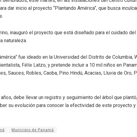
 sembrados, este martes, en las instalaciones del Centro Cultu
para dar inicio al proyecto “Plantando América”, que busca inculca
e.
arino, inauguró el proyecto que está diseñado para el cuidado de
a naturaleza.
mérica” fue ideado en la Universidad del Distrito de Columbia, W
entalista, Félix Latzo, y pretende incluir a 10 mil niños en Pana
s, Sauces, Robles, Caoba, Pino Hindú, Acacias, Lluvia de Oro, 
 años, debe llevar un registro y seguimiento del árbol que plantó,
aber su evolución para conocer la efectividad de este proyecto y
amá
Municipio de Panamá