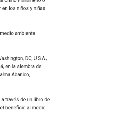
ral Chino Panameño o
r en los niños y niñas
l medio ambiente
ashington, DC, U.S.A.,
má, en la siembra de
Palma Abanico,
 a través de un libro de
 el beneficio al medio