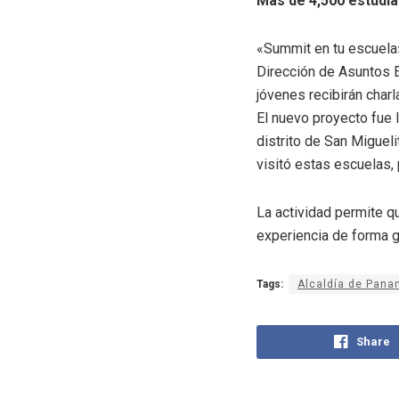
Más de 4,500 estudia
«Summit en tu escuela»
Dirección de Asuntos E
jóvenes recibirán charl
El nuevo proyecto fue l
distrito de San Miguel
visitó estas escuelas, 
La actividad permite q
experiencia de forma g
Tags:
Alcaldía de Pan
Share