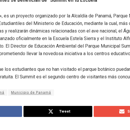
ntes se benefician de “Summit en tu Escuela”
, es un proyecto organizado por la Alcaldía de Panamá, Parque 
studiantiles del Ministerio de Educación, mediante la cual, más 
as y realizarán dinámicas relacionadas con el ave nacional, el Águ
anzado oficialmente en la Escuela Estela Sierra y el Instituto Al
ito. El Director de Educación Ambiental del Parque Municipal Sum
prometiendo llevar la novedosa iniciativa a los centros educativos
ue los estudiantes que no han visitado el parque botánico puedan
ratuita. El Summit es el segundo centro de visitantes más concurr
amá
Municipio de Panamá
Tweet
S