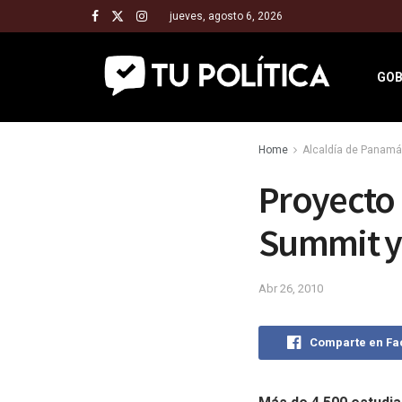
jueves, agosto 6, 2026
GOB
Home
Alcaldía de Panamá
Proyecto 
Summit y 
Abr 26, 2010
Comparte en F