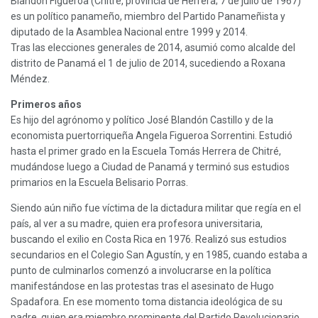
Blandón Figueroa (Chitré, provincia de Herrera; 7 de julio de 1967)
es un político panameño, miembro del Partido Panameñista y
diputado de la Asamblea Nacional entre 1999 y 2014.
Tras las elecciones generales de 2014, asumió como alcalde del
distrito de Panamá el 1 de julio de 2014, sucediendo a Roxana
Méndez.
Primeros años
Es hijo del agrónomo y político José Blandón Castillo y de la
economista puertorriqueña Angela Figueroa Sorrentini. Estudió
hasta el primer grado en la Escuela Tomás Herrera de Chitré,
mudándose luego a Ciudad de Panamá y terminó sus estudios
primarios en la Escuela Belisario Porras.
Siendo aún niño fue víctima de la dictadura militar que regía en el
país, al ver a su madre, quien era profesora universitaria,
buscando el exilio en Costa Rica en 1976. Realizó sus estudios
secundarios en el Colegio San Agustín, y en 1985, cuando estaba a
punto de culminarlos comenzó a involucrarse en la política
manifestándose en las protestas tras el asesinato de Hugo
Spadafora. En ese momento toma distancia ideológica de su
padre, quien era miembro prominente del Partido Revolucionario