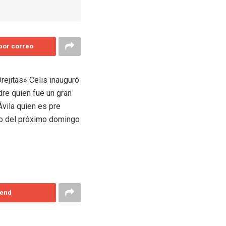
 por correo
ejitas» Celis inauguró
dre quien fue un gran
Ávila quien es pre
ico del próximo domingo
end