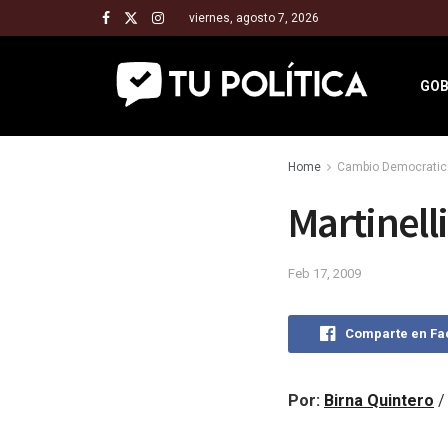
viernes, agosto 7, 2026
GOB
Home
Cambio Democratic
Martinell
Feb 17, 2009
Comparte en F
Por:
Birna Quintero
/