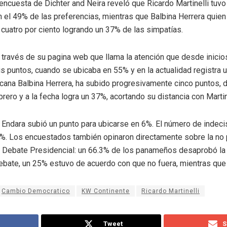
encuesta de Dichter and Neira reveló que Ricardo Martinelli tuvo
n el 49% de las preferencias, mientras que Balbina Herrera quien
 cuatro por ciento logrando un 37% de las simpatías.
 través de su pagina web que llama la atención que desde inicios
eis puntos, cuando se ubicaba en 55% y en la actualidad registra
cana Balbina Herrera, ha subido progresivamente cinco puntos,
rero y a la fecha logra un 37%, acortando su distancia con Martin
o Endara subió un punto para ubicarse en 6%. El número de indec
7%. Los encuestados también opinaron directamente sobre la no 
el Debate Presidencial: un 66.3% de los panameños desaprobó la 
ebate, un 25% estuvo de acuerdo con que no fuera, mientras que
Cambio Democratico
KW Continente
Ricardo Martinelli
Tweet
S