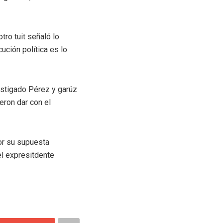
tro tuit señaló lo
ción política es lo
estigado Pérez y garúz
eron dar con el
or su supuesta
el expresitdente