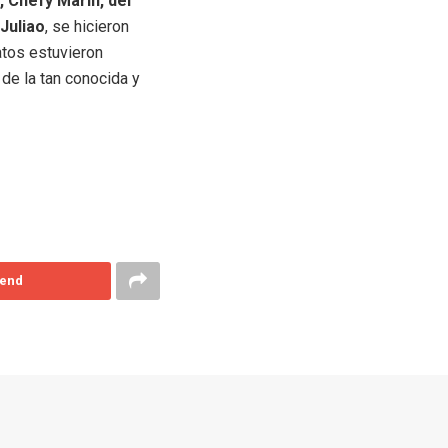
, Chefy Marín, del
Juliao
, se hicieron
atos estuvieron
de la tan conocida y
end