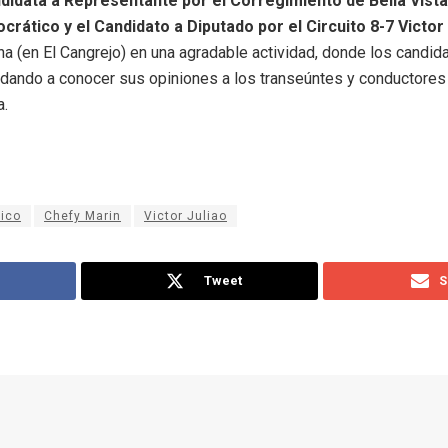
didata a Representante por el Corregimiento de Bella Vista
ático y el Candidato a Diputado por el Circuito 8-7 Victor 
ina (en El Cangrejo) en una agradable actividad, donde los candid
 dando a conocer sus opiniones a los transeúntes y conductores 
a.
ico
Chefy Marin
Victor Juliao
Tweet
S