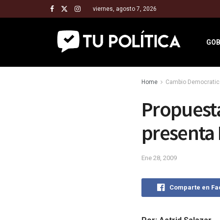
viernes, agosto 7, 2026
GOB
Home
Cambio Democratic
Propuesta
presenta 
Ene 28, 2009
Comparte en F