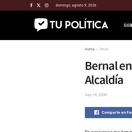
domingo, agosto 9, 2026
GOB
Home
Otros
Bernal en
Alcaldía
Sep 16, 2008
Comparte en F