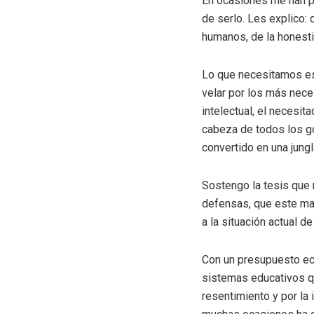
En ocasiones me han pr
de serlo. Les explico:
humanos, de la honest
Lo que necesitamos es e
velar por los más nece
intelectual, el necesit
cabeza de todos los go
convertido en una jung
Sostengo la tesis que 
defensas, que este mal
a la situación actual d
Con un presupuesto ec
sistemas educativos qu
resentimiento y por la