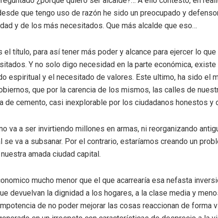
eguntado ¿porque quiero ser alcalde?… A ello contesto, en real
 desde que tengo uso de razón he sido un preocupado y defenso
idad y de los más necesitados. Que más alcalde que eso…
l título, para así tener más poder y alcance para ejercer lo que
sitados. Y no solo digo necesidad en la parte económica, existe
ado espiritual y el necesitado de valores. Este ultimo, ha sido el
biernos, que por la carencia de los mismos, las calles de nuest
la de cemento, casi inexplorable por los ciudadanos honestos y 
no va a ser invirtiendo millones en armas, ni reorganizando anti
 se va a subsanar. Por el contrario, estaríamos creando un prob
e nuestra amada ciudad capital.
onomico mucho menor que el que acarrearía esa nefasta inversi
e devuelvan la dignidad a los hogares, a la clase media y menos
 impotencia de no poder mejorar las cosas reaccionan de forma vi