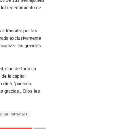
vida de sus semejantes
del resentimiento de
a transitar por las
errada exclusivamente
cializar las grandes
al, sino de todo un
de la capital
 diria, “panamá,
as gracias… Dios les
nion Patriotica