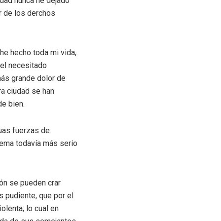
idad nunca he dejado
r de los derchos
 he hecho toda mi vida,
 el necesitado
 más grande dolor de
ra ciudad se han
de bien.
guas fuerzas de
lema todavía más serio
ón se pueden crar
 pudiente, que por el
olenta; lo cual en