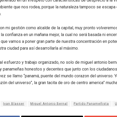
nerado en un irrespeto con características de desprecio a la 
mbiente que nos rodea, porque la naturaleza tampoco se escapa 
.
on mi gestión como alcalde de la capital, muy pronto volveremos 
n la confianza en un mañana mejor, la cual no será basada ni enc
 que vamos a poner gran parte de nuestra concentración en poten
tra ciudad para así desarrollarla al máximo.
 al esfuerzo y trabajo organizado, no solo de miguel antonio bern
 panameñas honestos y decentes que junto con los ciudadanos 
 vez se llamo “panamá, puente del mundo corazon del universo. Yo
zón del universo”, la gran tacita de oro de centro america” much
Ivan Blasser
Miguel Antonio Bernal
Partido Panameñista
U