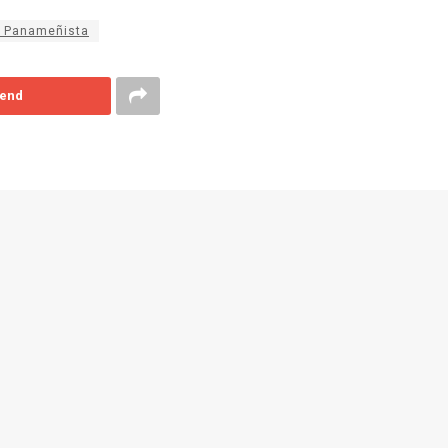
o Panameñista
end