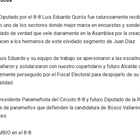
rdoba
Diputado por el 8-8 Luis Eduardo Quirós fue calurosamente reci
; uno de los sectores donde mejor marca en encuestas y sonde
tado de verdad que vele diariamente en la Asamblea por la creac
acen a los hermanos de este olvidado segmento de Juan Díaz.
uis Eduardo y su equipo de trabajo se apersonaron a las escalina
ñaron y solidarizaron con nuestro copartidario y futuro Alcalde 
ozmente perseguido por el Fiscal Electoral para despojarlo de su
lidad.
residente Panameñista del Circuito 8-8 y futuro Diputado de la 
s de panameños que defienden la candidatura de Bosco Vallarino 
tes.
MBIO en el 8-8.