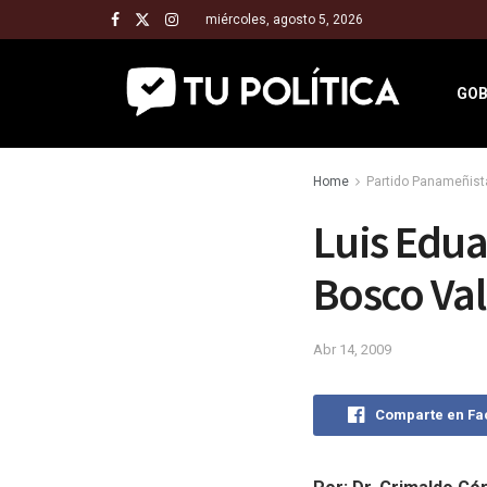
miércoles, agosto 5, 2026
GOB
Home
Partido Panameñist
Luis Edua
Bosco Val
Abr 14, 2009
Comparte en F