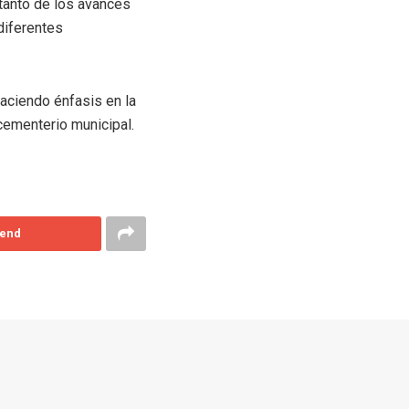
 tanto de los avances
diferentes
haciendo énfasis en la
cementerio municipal.
end