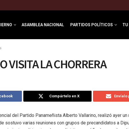
IERNO
ASAMBLEA NACIONAL
PARTIDOS POLÍTICOS
TU
a
O VISITA LA CHORRERA
acebook
Compártelo en X
Envíalo
ncial del Partido Panameñista Alberto Vallarino, realizó ayer un r
de sostuvo varias reuniones con grupos de precandidatos a Dipu