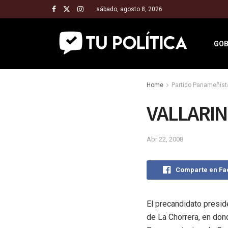
sábado, agosto 8, 2026
GOB
Home
Partido Panameñist
VALLARIN
Abr 22, 2008
Comparte en F
El precandidato preside
de La Chorrera, en don