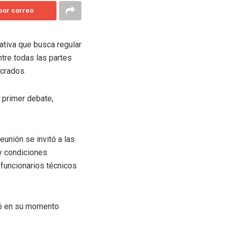
 por correo
iativa que busca regular
ntre todas las partes
ucrados.
n primer debate,
unión se invitó a las
 y condiciones
s funcionarios técnicos
dió en su momento