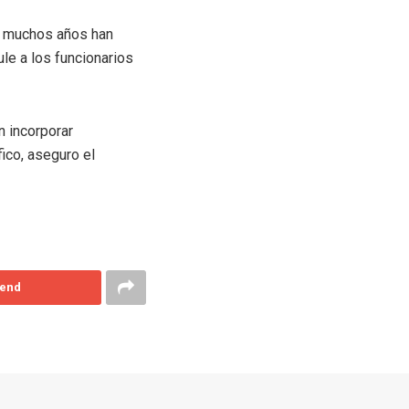
te muchos años han
le a los funcionarios
n incorporar
ico, aseguro el
end