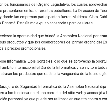
or los funcionarios del Órgano Legislativo, los cuales aprovecha
 presentaron en los diferentes pabellones.La Dirección de Tecn
a y donde las empresas participantes fueron Multimax, Claro, Cab
o Panamá. Esta última expuso accesorios para celulares.
cieron la oportunidad que brindó la Asamblea Nacional por esta 
sus productos y que los colaboradores del primer órgano del E
os a precios promocionales.
ogía Informática, Elbis González, dijo que se aprovechó la oport
 ámbito internacional el Día de la Informática, y se invitó a tod
raran los productos que están a la vanguardia de la tecnología
Ruiz, jefe de Seguridad Informática de la Asamblea Nacional dij
es a los funcionarios el uso correcto del sitio web y aconsejó a 
ación personal, ya que puede ser utilizada en nuestra contra o co