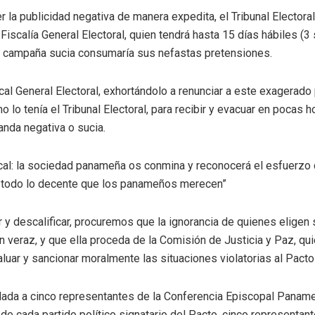
la publicidad negativa de manera expedita, el Tribunal Electora
a Fiscalía General Electoral, quien tendrá hasta 15 días hábiles (
la campaña sucia consumaría sus nefastas pretensiones.
cal General Electoral, exhortándolo a renunciar a este exagerado
 lo tenía el Tribunal Electoral, para recibir y evacuar en pocas h
nda negativa o sucia.
al: la sociedad panameña os conmina y reconocerá el esfuerzo q
 todo lo decente que los panameños merecen”
r y descalificar, procuremos que la ignorancia de quienes eligen
 veraz, y que ella proceda de la Comisión de Justicia y Paz, qui
uar y sancionar moralmente las situaciones violatorias al Pacto 
ada a cinco representantes de la Conferencia Episcopal Paname
o de cada partido político signatario del Pacto, cinco representa