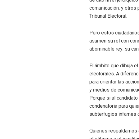
comunicación, y otros 
Tribunal Electoral.
Pero estos ciudadanos 
asumen su rol con cono
abominable rey: su can
El ámbito que dibuja e
electorales. A diferenc
para orientar las acci
y medios de comunicac
Porque si al candidato 
condenatoria para quie
subterfugios infames 
Quienes respaldamos e
el elitismo y el igual