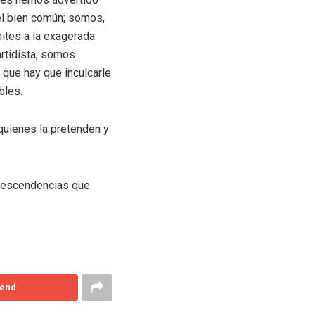
el bien común; somos,
ites a la exagerada
artidista; somos
que hay que inculcarle
bles.
quienes la pretenden y
 descendencias que
end