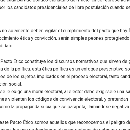
por los candidatos presidenciales de libre postulación cuando s
no solamente deben vigilar el cumplimiento del pacto que hoy 
cimiento ética y convicción, serán simples peones protegiendo
didato.
l Pacto Ético constituye los discursos normativos que sirven de 
ia de la política, esta ética política es un enfoque prescriptivo 
ones de los sujetos implicados en el proceso electoral, tanto ca
ión social.
se le exige una moral electoral, al elector debe exigírsele una sa
nes violenten los códigos de convivencia electoral, y pretendan
como la propaganda sucia que se parapeta, llamándose negativa.
ste Pacto Ético somos aquellos que reconocemos el peligro de
itarismo; los que pretendemos el mejor sistema de gobierno; qui