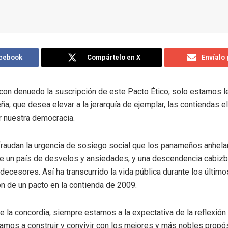
acebook
Compártelo en X
Envíalo
on denuedo la suscripción de este Pacto Ético, solo estamos l
a, que desea elevar a la jerarquía de ejemplar, las contiendas e
r nuestra democracia.
raudan la urgencia de sosiego social que los panameños anhela
e un país de desvelos y ansiedades, y una descendencia cabizbaj
ecesores. Así ha transcurrido la vida pública durante los últim
n de un pacto en la contienda de 2009.
e la concordia, siempre estamos a la expectativa de la reflexión
amos a construir y convivir con los mejores y más nobles propós