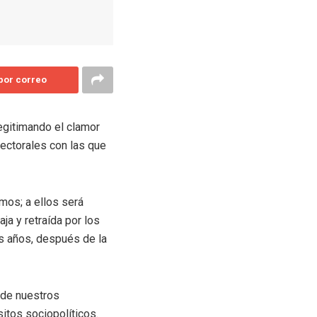
 por correo
egitimando el clamor
lectorales con las que
mos; a ellos será
a y retraída por los
os años, después de la
 de nuestros
itos sociopolíticos.