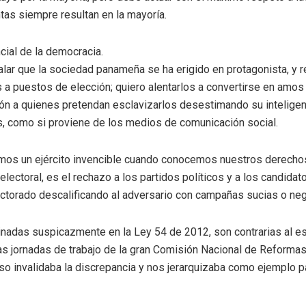
ntas siempre resultan en la mayoría.
ial de la democracia.
lar que la sociedad panameña se ha erigido en protagonista, y 
 a puestos de elección; quiero alentarlos a convertirse en amos de
n a quienes pretendan esclavizarlos desestimando su inteligenc
, como si proviene de los medios de comunicación social.
os un ejército invencible cuando conocemos nuestros derecho
lectoral, es el rechazo a los partidos políticos y a los candida
ectorado descalificando al adversario con campañas sucias o neg
nadas suspicazmente en la Ley 54 de 2012, son contrarias al espí
s jornadas de trabajo de la gran Comisión Nacional de Reformas
so invalidaba la discrepancia y nos jerarquizaba como ejemplo p