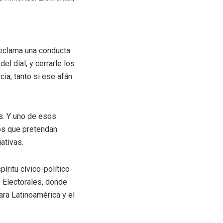
reclama una conducta
l dial, y cerrarle los
ia, tanto si ese afán
s. Y uno de esos
tos que pretendan
ativas.
ritu cívico-político
 Electorales, donde
ara Latinoamérica y el