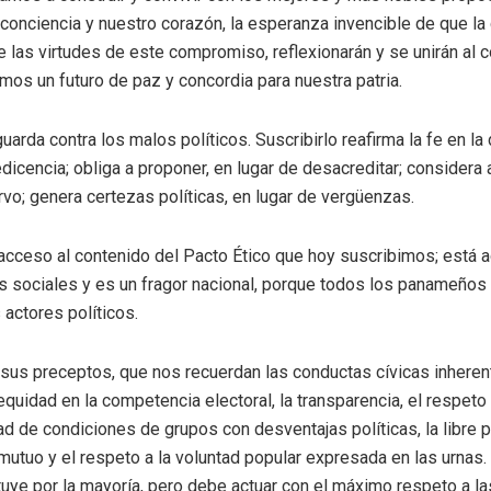
onciencia y nuestro corazón, la esperanza invencible de que la
 las virtudes de este compromiso, reflexionarán y se unirán al 
s un futuro de paz y concordia para nuestra patria.
uarda contra los malos políticos. Suscribirlo reafirma la fe en la
icencia; obliga a proponer, en lugar de desacreditar; considera a
rvo; genera certezas políticas, en lugar de vergüenzas.
cceso al contenido del Pacto Ético que hoy suscribimos; está a
es sociales y es un fragor nacional, porque todos los panameñ
actores políticos.
 sus preceptos, que nos recuerdan las conductas cívicas inheren
equidad en la competencia electoral, la transparencia, el respeto 
dad de condiciones de grupos con desventajas políticas, la libre
 mutuo y el respeto a la voluntad popular expresada en las urnas
uye por la mayoría, pero debe actuar con el máximo respeto a la