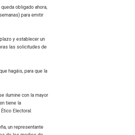
l queda obligado ahora,
3 semanas) para emitir
 plazo y establecer un
oras las solicitudes de
ue hagáis, para que la
 se ilumine con la mayor
en tiene la
Ético Electoral.
ña, un representante
ntes de los medios de