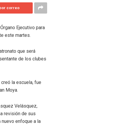
 por correo
 Órgano Ejecutivo para
te este martes.
Patronato que será
esentante de los clubes
creó la escuela, fue
uan Moya.
Vásquez Velásquez,
na revisión de sus
 nuevo enfoque a la