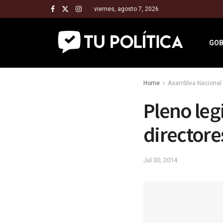
viernes, agosto 7, 2026
GOB
Home
Asamblea Nacional 
Pleno legi
directore
Jul 30, 2014