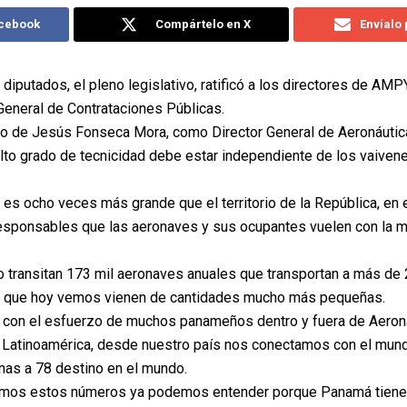
acebook
Compártelo en X
Envíalo
 diputados, el pleno legislativo, ratificó a los directores de AM
 General de Contrataciones Públicas.
sco de Jesús Fonseca Mora, como Director General de Aeronáutica
alto grado de tecnicidad debe estar independiente de los vaivene
es ocho veces más grande que el territorio de la República, en
ponsables que las aeronaves y sus ocupantes vuelen con la m
 transitan 173 mil aeronaves anuales que transportan a más de 
as que hoy vemos vienen de cantidades mucho más pequeñas.
 con el esfuerzo de muchos panameños dentro y fuera de Aeroná
 Latinoamérica, desde nuestro país nos conectamos con el mund
nas a 78 destino en el mundo.
emos estos números ya podemos entender porque Panamá tiene 