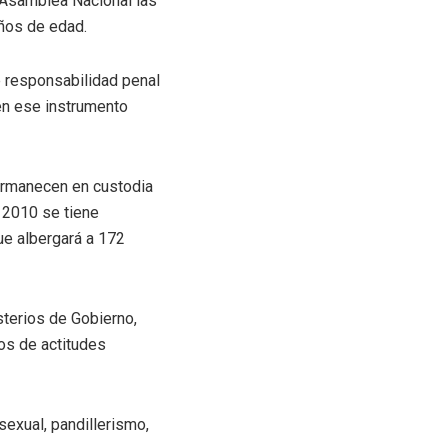
 Asamblea Nacional las
ños de edad.
e responsabilidad penal
en ese instrumento
ermanecen en custodia
e 2010 se tiene
ue albergará a 172
sterios de Gobierno,
os de actitudes
sexual, pandillerismo,