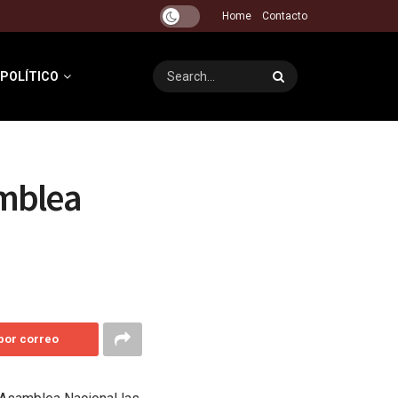
Home
Contacto
 POLÍTICO
amblea
 por correo