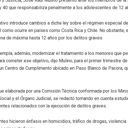
o y Justicia, José Raúl Mulino presentó ante los miembros de la
ey 40 que responsabiliza penalmente a los adolescentes de 12 a
ecutivo introduce cambios a dicha ley sobre el régimen especial d
al como ocurre en países como Costa Rica y Chile. No obstante, 
ena de máxima hasta 12 años por los delitos graves.
ntempla, además, modernizar el tratamiento a los menores que p
ra cometer ese objetivo, dijo Mulino, para el primer trimestre d
 un Centro de Cumplimento ubicado en Paso Blanco de Pacora, q
fue elaborada por una Comisión Técnica conformada por los Mini
Social y el Órgano Judicial, se redactó tomando en cuenta estudi
tes relacionados con la ejecución de delitos graves.
es hicieron énfasis en homicidios, tráfico de drogas, violencia 