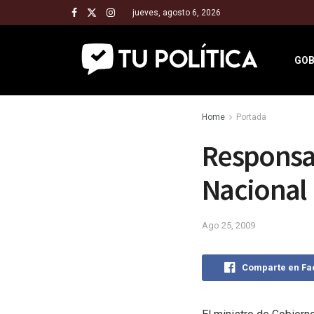
jueves, agosto 6, 2026
GOB
Home
Portada
Responsab
Nacional
Ago 25, 2009
Comparte en F