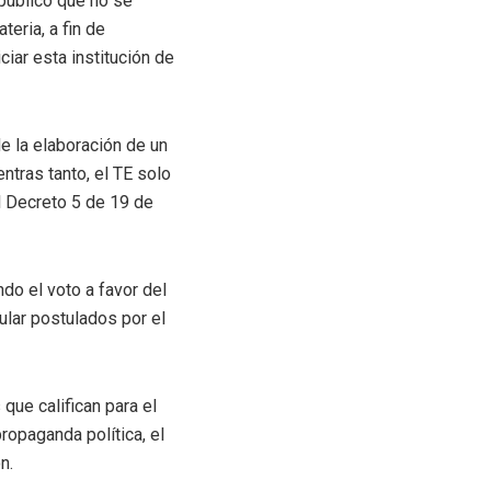
 público que no se
eria, a fin de
iar esta institución de
de la elaboración de un
ntras tanto, el TE solo
l Decreto 5 de 19 de
ndo el voto a favor del
cular postulados por el
que califican para el
ropaganda política, el
n.