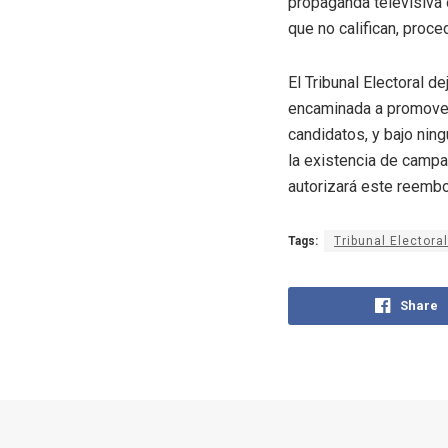
propaganda televisiva 
que no califican, proc
El Tribunal Electoral d
encaminada a promover 
candidatos, y bajo nin
la existencia de campa
autorizará este reembo
Tags:
Tribunal Electoral
Share