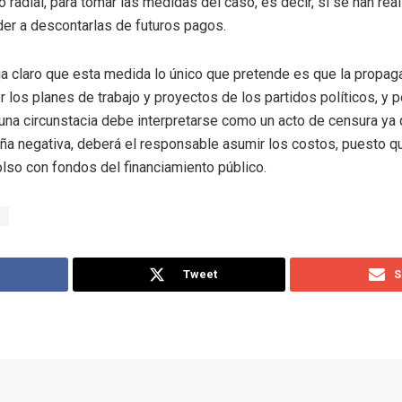
o radial, para tomar las medidas del caso, es decir, si se han re
eder a descontarlas de futuros pagos.
eja claro que esta medida lo único que pretende es que la propag
los planes de trabajo y proyectos de los partidos políticos, y 
guna circunstacia debe interpretarse como un acto de censura y
ña negativa, deberá el responsable asumir los costos, puesto que
lso con fondos del financiamiento público.
Tweet
S