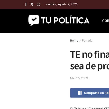
viernes, agosto 7, 2026
GOB
Home
Portada
TE no fin
sea de pr
Mar 16, 2009
Comparte en F