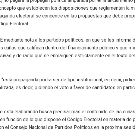
TE) no pagará la propagan política amparada por el financiamiento
ncepto que establecen las disposiciones que reglamentan la mat
opaganda electoral se concentre en las propuestas que debe propic
igo Electoral.
TE mediante nota a los partidos políticos, en que se les informa 
 cuñas que califican dentro del financiamiento público y que mie
isivas y de radio que se enmarquen estrictamente en el texto de
“esta propaganda podrá ser de tipo institucional, es decir, pidie
alizada, es decir, pidiendo el voto a favor de candidatos en parti
e está elaborando busca precisar más el contenido de las cuñas 
en función de lo que dispone el Código Electoral en materia de p
on el Consejo Nacional de Partidos Políticos en la próxima sesió