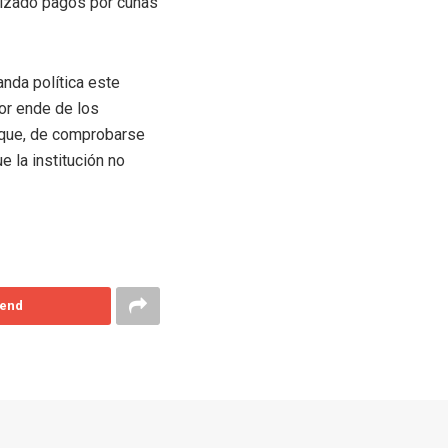
alizado pagos por cuñas
anda política este
por ende de los
a que, de comprobarse
 la institución no
end