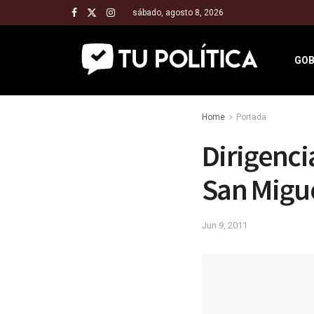
sábado, agosto 8, 2026
GOB
Home
Portada
Dirigenci
San Migue
Jun 9, 2011