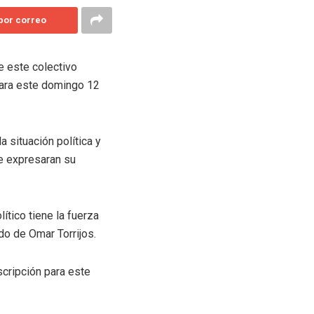
 por correo
e este colectivo
 para este domingo 12
 situación política y
ue expresaran su
ítico tiene la fuerza
do de Omar Torrijos.
scripción para este