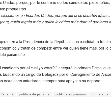
s Unidos porque, por le contrario de los candidatos panameños, 
tan propuestas.
 elecciones en Estados Unidos, porque allí si se debaten ideas
gente, quién regala más y quién le critica más duro al gobierno
spirantes a la Presidencia de la República son candidatos total
onómico y tratan de competir entre ver quién tiene más, por lo 
ueblo panameño.
l candidato por el cual yo votaría”, aseguró la primera Dama, qui
ica, buscando un cargo de Delegada por el Corregimiento de Ancó
os ocasiones anteriores, siempre para apoyar a su esposo.
Panamá
politica de panama
politica en panama
primera da