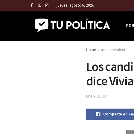
jueves, agosto 6, 2026
GOB
Home
Acontecimientos
Los candi
dice Vivia
Ene 9, 2008
Comparte en F