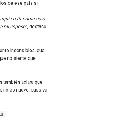
los de ese país si
… aquí en Panamá solo
 de mi esposo
”, destacó
mente insensibles, que
que no siente que
en también aclara que
n, no es nuevo, pues ya
ma