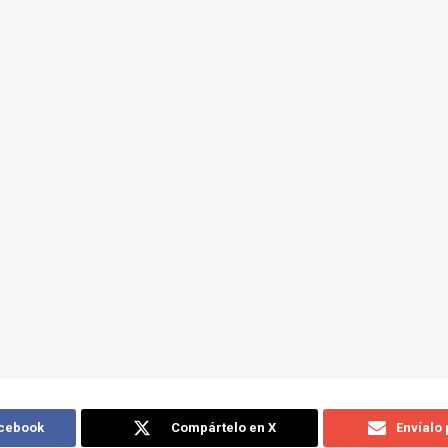
acebook
Compártelo en X
Envíalo