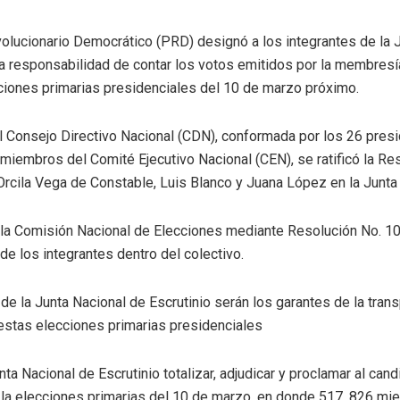
volucionario Democrático (PRD) designó a los integrantes de la 
 la responsabilidad de contar los votos emitidos por la membresí
ciones primarias presidenciales del 10 de marzo próximo.
l Consejo Directivo Nacional (CDN), conformada por los 26 pres
 miembros del Comité Ejecutivo Nacional (CEN), se ratificó la Re
 Orcila Vega de Constable, Luis Blanco y Juana López en la Junta 
 la Comisión Nacional de Elecciones mediante Resolución No. 102
 de los integrantes dentro del colectivo.
 la Junta Nacional de Escrutinio serán los garantes de la trans
estas elecciones primarias presidenciales
ta Nacional de Escrutinio totalizar, adjudicar y proclamar al cand
 la elecciones primarias del 10 de marzo, en donde 517, 826 mi