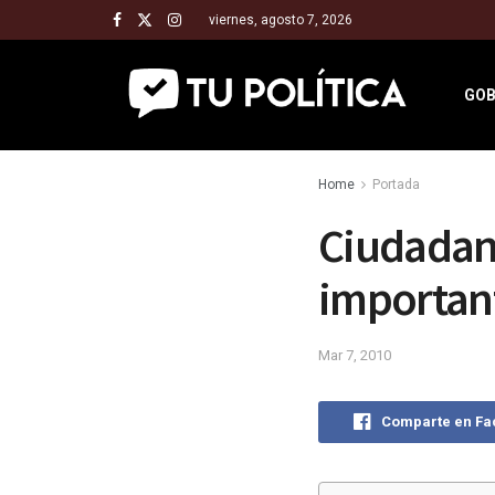
viernes, agosto 7, 2026
GOB
Home
Portada
Ciudadan
important
Mar 7, 2010
Comparte en F