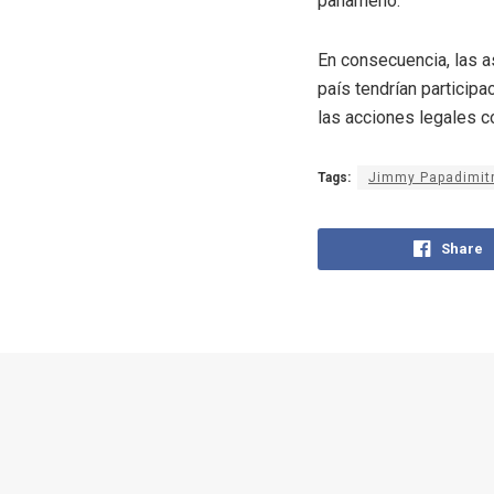
panameño.
En consecuencia, las a
país tendrían particip
las acciones legales c
Tags:
Jimmy Papadimitr
Share