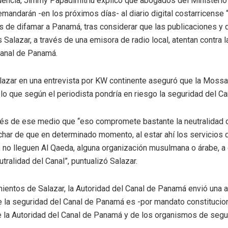
idencia, Jimmy Papadimitriu explicó que abogados del Ministerio
mandarán -en los próximos días- al diario digital costarricense “
de difamar a Panamá, tras considerar que las publicaciones y 
s Salazar, a través de una emisora de radio local, atentan contra 
 Canal de Panamá.
alazar en una entrevista por KW continente aseguró que la Moss
, lo que según el periodista pondría en riesgo la seguridad del C
és de ese medio que “eso compromete bastante la neutralidad d
ar de que en determinado momento, al estar ahí los servicios d
 no lleguen Al Qaeda, alguna organización musulmana o árabe, a
utralidad del Canal”, puntualizó Salazar.
ientos de Salazar, la Autoridad del Canal de Panamá envió una ac
ue la seguridad del Canal de Panamá es -por mandato constitucio
de la Autoridad del Canal de Panamá y de los organismos de segu