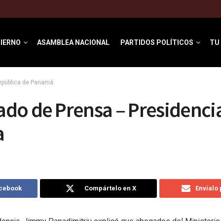
IERNO
ASAMBLEA NACIONAL
PARTIDOS POLÍTICOS
TU
República de Panamá
o de Prensa – Presidencia
a
acebook
Compártelo en X
Envíalo