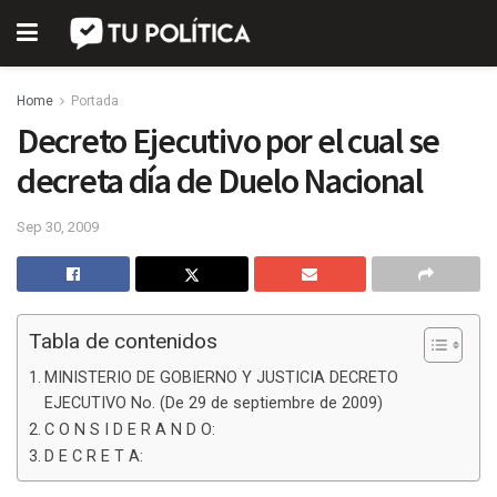
Home
Portada
Decreto Ejecutivo por el cual se
decreta día de Duelo Nacional
Sep 30, 2009
Tabla de contenidos
MINISTERIO DE GOBIERNO Y JUSTICIA DECRETO
EJECUTIVO No. (De 29 de septiembre de 2009)
C O N S I D E R A N D O:
D E C R E T A: