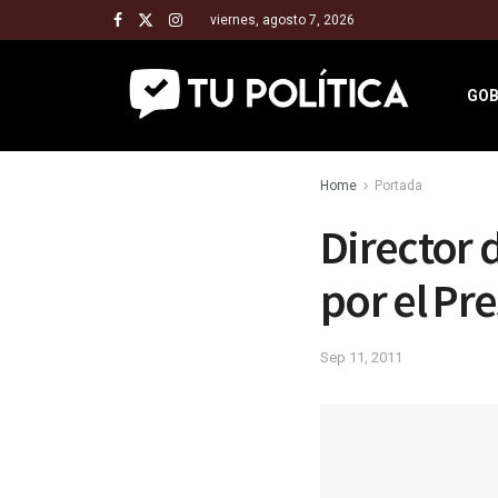
viernes, agosto 7, 2026
GOB
Home
Portada
Director 
por el Pr
Sep 11, 2011