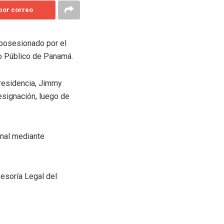
 por correo
 posesionado por el
ro Público de Panamá.
Presidencia, Jimmy
designación, luego de
onal mediante
esoría Legal del