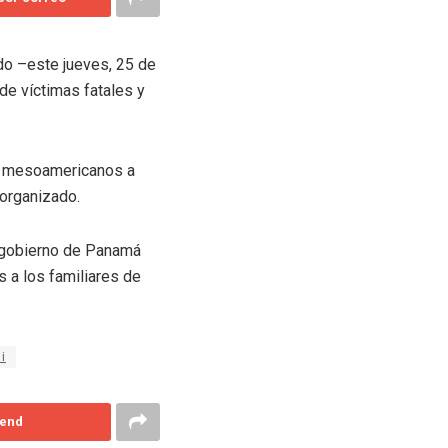
ido –este jueves, 25 de
de víctimas fatales y
es mesoamericanos a
 organizado.
l gobierno de Panamá
 a los familiares de
i
end