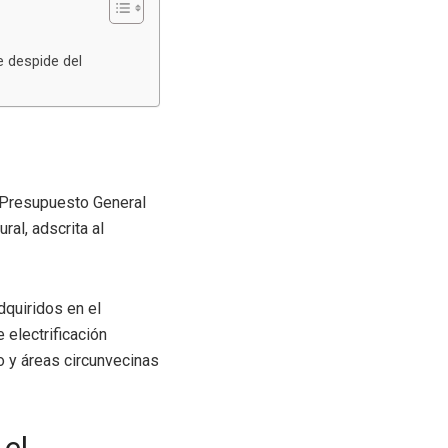
e despide del
l Presupuesto General
ral, adscrita al
dquiridos en el
 electrificación
o y áreas circunvecinas