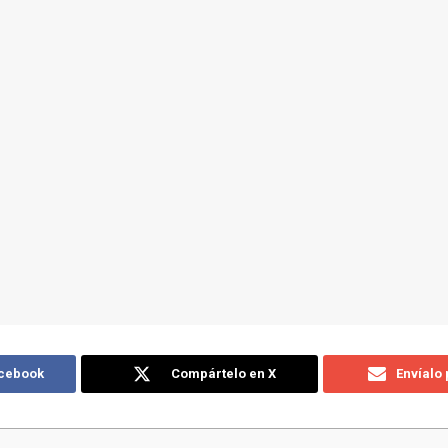
acebook
Compártelo en X
Envíalo