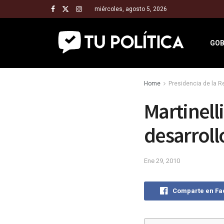
miércoles, agosto 5, 2026
GOB
Home
Presidencia de la 
Martinell
desarroll
Ene 29, 2010
Comparte en F