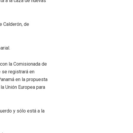
tá a la caza de nuevas
e Calderón, de
rial.
l con la Comisionada de
 se registrará en
Panamá en la propuesta
 la Unión Europea para
uerdo y sólo está a la