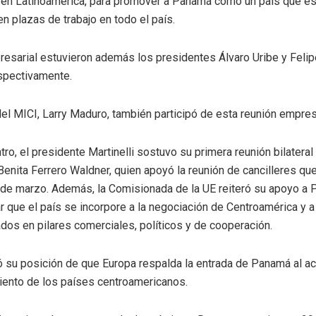
r en Latinoamérica, para promover a Panamá como un país que es
n plazas de trabajo en todo el país.
esarial estuvieron además los presidentes Álvaro Uribe y Felip
spectivamente.
del MICI, Larry Maduro, también participó de esta reunión empresa
tro, el presidente Martinelli sostuvo su primera reunión bilatera
Benita Ferrero Waldner, quien apoyó la reunión de cancilleres que
de marzo. Además, la Comisionada de la UE reiteró su apoyo a 
r que el país se incorpore a la negociación de Centroamérica y a
os en pilares comerciales, políticos y de cooperación.
ó su posición de que Europa respalda la entrada de Panamá al ac
iento de los países centroamericanos.