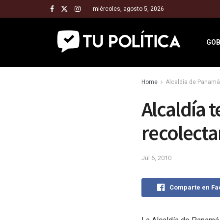
miércoles, agosto 5, 2026
GOB
Home
Alcaldía de Panamá
Alcaldía 
recolecta
Jul 6, 2010
Comparte en F