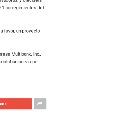
vadoras, y dieciséis
 21 corregimientos del
a favor, un proyecto
resa Multibank, Inc.,
 contribuciones que
end