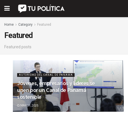
Home
Category
Featured
Featured
Featured posts
AUTORIDAD DEL CANAL DE PANAMA
Jóvenes, empresarios y líderes se
unen por un Canal de Panamá
sostenible
MAR 31, 2025