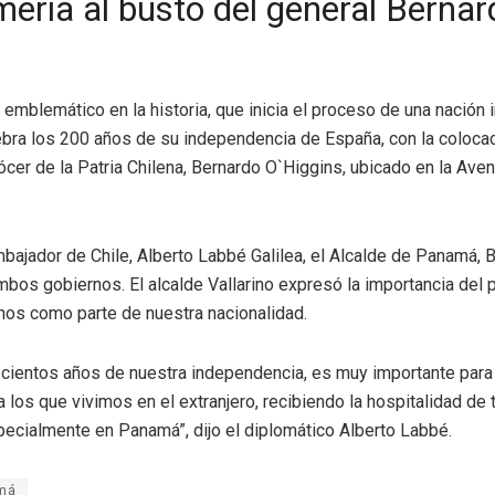
ería al busto del general Berna
mblemático en la historia, que inicia el proceso de una nación 
ebra los 200 años de su independencia de España, con la coloca
rócer de la Patria Chilena, Bernardo O`Higgins, ubicado en la Ave
mbajador de Chile, Alberto Labbé Galilea, el Alcalde de Panamá, 
bos gobiernos. El alcalde Vallarino expresó la importancia del
enos como parte de nuestra nacionalidad.
ientos años de nuestra independencia, es muy importante para e
 los que vivimos en el extranjero, recibiendo la hospitalidad de
pecialmente en Panamá”, dijo el diplomático Alberto Labbé.
amá