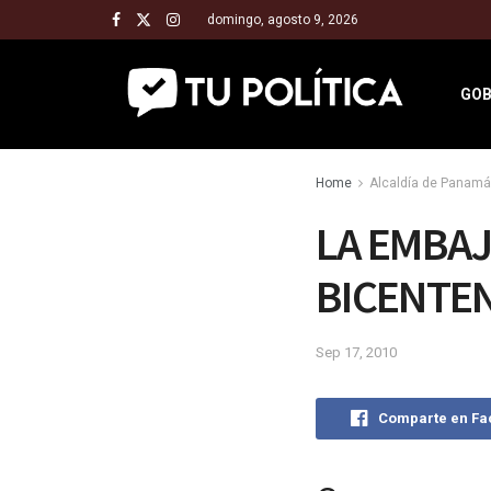
domingo, agosto 9, 2026
GOB
Home
Alcaldía de Panamá
LA EMBAJ
BICENTE
Sep 17, 2010
Comparte en F