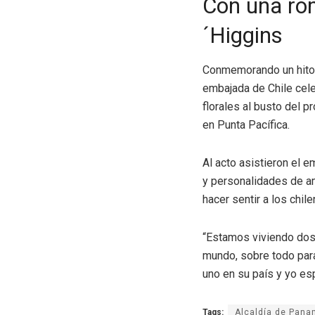
Con una rom
´Higgins
Conmemorando un hito e
embajada de Chile cel
florales al busto del p
en Punta Pacífica.
Al acto asistieron el e
y personalidades de am
hacer sentir a los chil
“Estamos viviendo dosc
mundo, sobre todo para
uno en su país y yo es
Tags:
Alcaldía de Pan