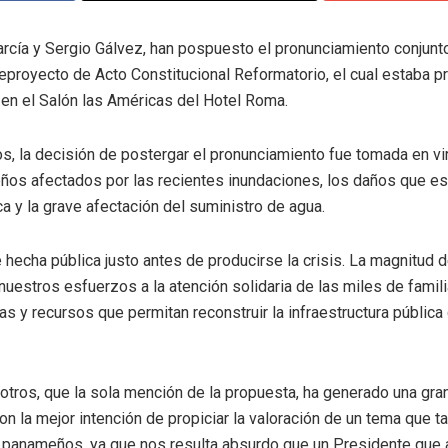
rcía y Sergio Gálvez, han pospuesto el pronunciamiento conjunt
eproyecto de Acto Constitucional Reformatorio, el cual estaba pr
. en el Salón las Américas del Hotel Roma.
 la decisión de postergar el pronunciamiento fue tomada en vir
ños afectados por las recientes inundaciones, los daños que e
ica y la grave afectación del suministro de agua.
 hecha pública justo antes de producirse la crisis. La magnitud d
nuestros esfuerzos a la atención solidaria de las miles de famil
as y recursos que permitan reconstruir la infraestructura pública
sotros, que la sola mención de la propuesta, ha generado una gra
on la mejor intención de propiciar la valoración de un tema que 
 panameños, ya que nos resulta absurdo que un Presidente que a 