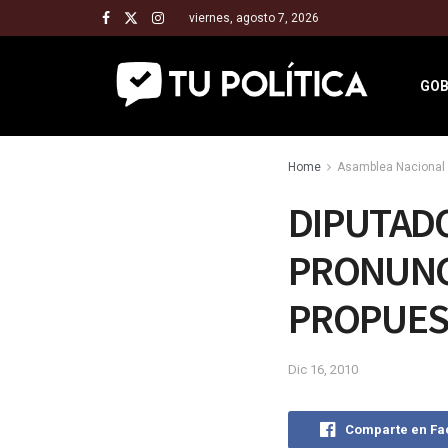
viernes, agosto 7, 2026
GOB
Home
Asamblea Nacional 
DIPUTADO
PRONUNC
PROPUES
Dic 16, 2010
Comparte en F