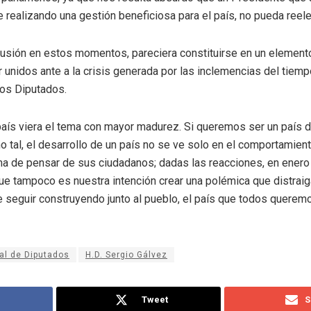
realizando una gestión beneficiosa para el país, no pueda reele
usión en estos momentos, pareciera constituirse en un elemento 
r unidos ante a la crisis generada por las inclemencias del tie
los Diputados.
aís viera el tema con mayor madurez. Si queremos ser un país 
tal, el desarrollo de un país no se ve solo en el comportamien
rma de pensar de sus ciudadanos; dadas las reacciones, en ener
ue tampoco es nuestra intención crear una polémica que distraiga
de seguir construyendo junto al pueblo, el país que todos quer
al de Diputados
H.D. Sergio Gálvez
Tweet
S