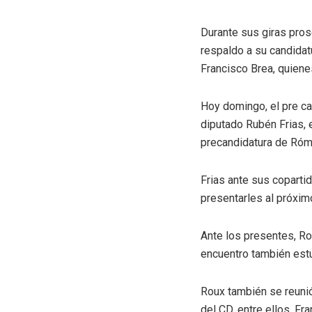
Durante sus giras pros
respaldo a su candidatu
Francisco Brea, quienes
Hoy domingo, el pre can
diputado Rubén Frias, e
precandidatura de Róm
Frias ante sus copartid
presentarles al próxi
Ante los presentes, Ro
encuentro también estu
Roux también se reunió
del CD, entre ellos, Fr