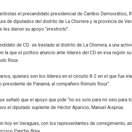
elitistas el precandidato presidencial de Cambio Democrático, R
ra de diputados del distrito de La Chorrera y la provincia de Ve
 les dieron su apoyo “irrestricto”.
didato de CD se traslado al distrito de La Chorrera, a una activ
n la que el político anuncio ante líderes del CD en esa región su a
ulo Roux.
arios, quienes son los líderes en el circuito 8-2 en el que fue ele
mo presidente de Panamá, al compañero Rómulo Roux”.
ux señaló que el apoyo que pide “no es solo para mí sino para to
vo el diputado suplente de Héctor Aparicio, Manuel Aisprúa.
n hoy en Veraguas, con los representantes de corregimiento, al
ancisco Pancho Brea.