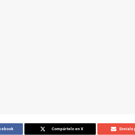
acebook
Compártelo en X
Envíalo