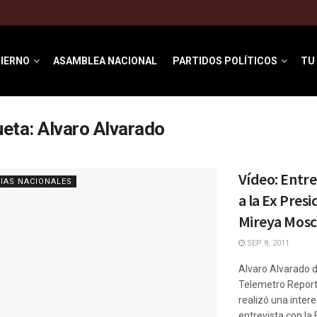
IERNO
ASAMBLEA NACIONAL
PARTIDOS POLÍTICOS
TU
ueta:
Alvaro Alvarado
Vídeo: Entre
IAS NACIONALES
a la Ex Pres
Mireya Mosc
SEP 8, 2011
Alvaro Alvarado 
Telemetro Report
realizó una inter
entrevista con la 