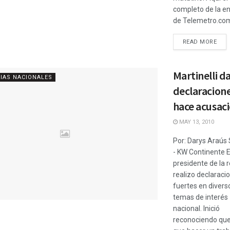
completo de la en
de Telemetro.com 
READ MORE
Martinelli d
IAS NACIONALES
declaracione
hace acusac
MAY 13, 2010
Por: Darys Araú
- KW Continente E
presidente de la 
realizo declaraci
fuertes en divers
temas de interés
nacional. Inició
reconociendo que