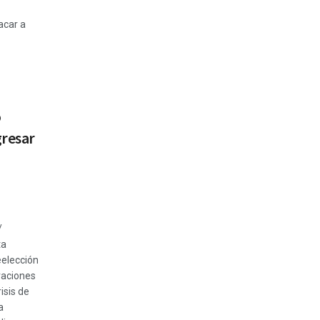
acar a
o
gresar
/
ta
elección
traciones
isis de
a