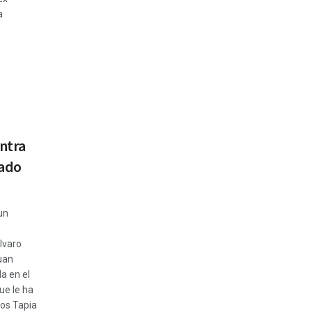
a
ntra
rado
un
lvaro
uan
a en el
que le ha
los Tapia