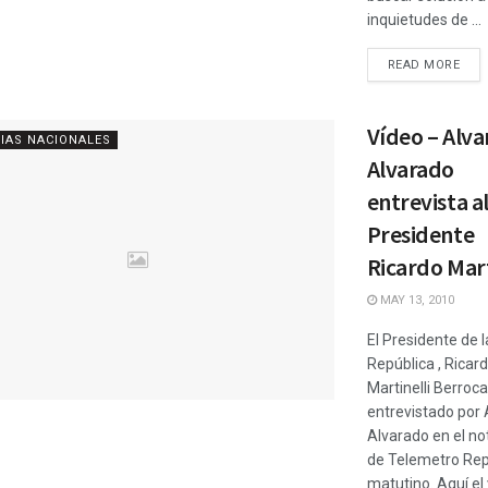
inquietudes de ...
READ MORE
Vídeo – Alva
IAS NACIONALES
Alvarado
entrevista a
Presidente
Ricardo Mart
MAY 13, 2010
El Presidente de l
República , Ricar
Martinelli Berroca
entrevistado por 
Alvarado en el not
de Telemetro Rep
matutino. Aquí el