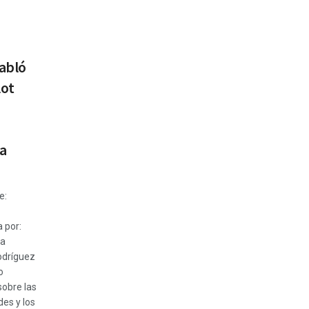
abló
lot
a
e:
 por:
La
odríguez
o
sobre las
des y los