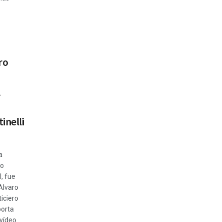
ro
l
inelli
a
do
l, fue
Alvaro
iciero
orta
 vídeo