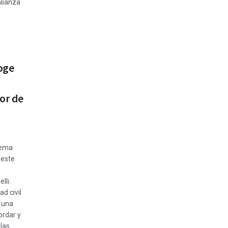
alianza
oge
or de
tema
 este
lli.
ad civil
 una
ordar y
las