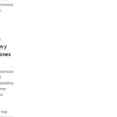
trevista
...
a
s y
iones
s Somoza
l
república
ones
os
 hay