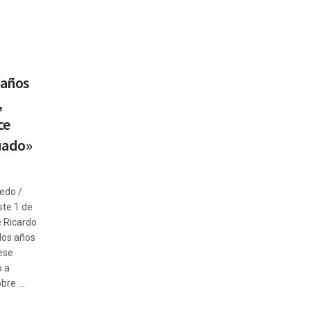
 años
,
ce
uado»
cedo /
te 1 de
e Ricardo
 dos años
ese
ó a
re ...