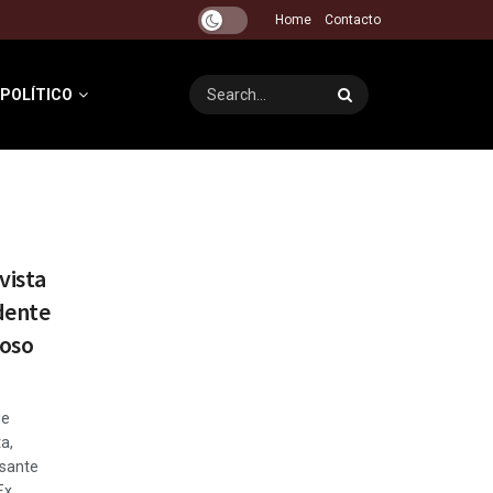
Home
Contacto
 POLÍTICO
vista
idente
oso
de
a,
esante
Ex