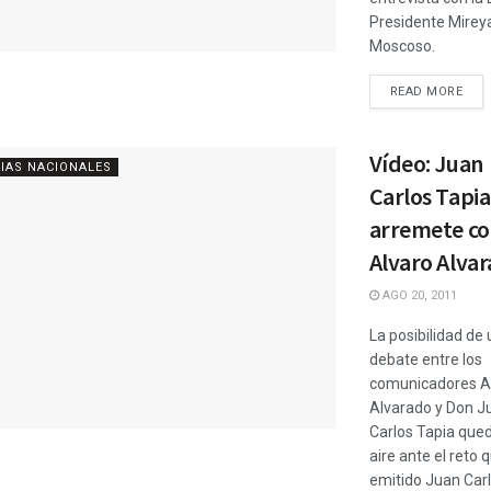
Presidente Mirey
Moscoso.
READ MORE
Vídeo: Juan
IAS NACIONALES
Carlos Tapia
arremete co
Alvaro Alva
AGO 20, 2011
La posibilidad de 
debate entre los
comunicadores A
Alvarado y Don J
Carlos Tapia qued
aire ante el reto 
emitido Juan Car