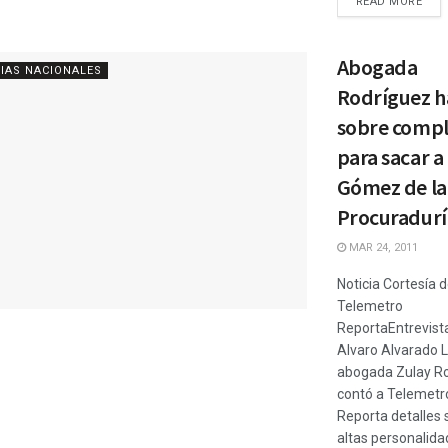
READ MORE
Abogada
IAS NACIONALES
Rodríguez h
sobre comp
para sacar a
Gómez de la
Procuradurí
MAR 24, 2011
Noticia Cortesía d
Telemetro
ReportaEntrevista
Alvaro Alvarado 
abogada Zulay R
contó a Telemetr
Reporta detalles 
altas personalida