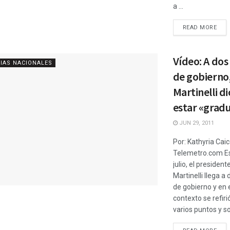
a ...
READ MORE
Vídeo: A dos
IAS NACIONALES
de gobierno
Martinelli di
estar «grad
JUN 29, 2011
Por: Kathyria Cai
Telemetro.com Es
julio, el president
Martinelli llega a
de gobierno y en 
contexto se refiri
varios puntos y sob