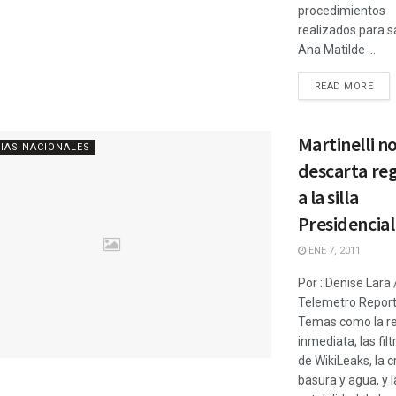
procedimientos
realizados para s
Ana Matilde ...
READ MORE
Martinelli n
IAS NACIONALES
descarta re
a la silla
Presidencial
ENE 7, 2011
Por : Denise Lara 
Telemetro Repor
Temas como la re
inmediata, las fil
de WikiLeaks, la cr
basura y agua, y l