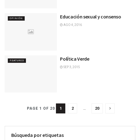
Educación sexual y consenso
OPINIÓN
AGO 4, 2016
Política Verde
FEATURED
SEP 3, 2015
1
2
…
20
PAGE 1 OF 20
Búsqueda por etiquetas