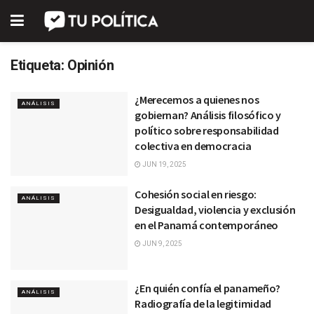
Etiqueta:
Opinión
¿Merecemos a quienes nos
ANÁLISIS
gobiernan? Análisis filosófico y
político sobre responsabilidad
colectiva en democracia
JUN 19, 2025
Cohesión social en riesgo:
ANÁLISIS
Desigualdad, violencia y exclusión
en el Panamá contemporáneo
JUN 9, 2025
¿En quién confía el panameño?
ANÁLISIS
Radiografía de la legitimidad