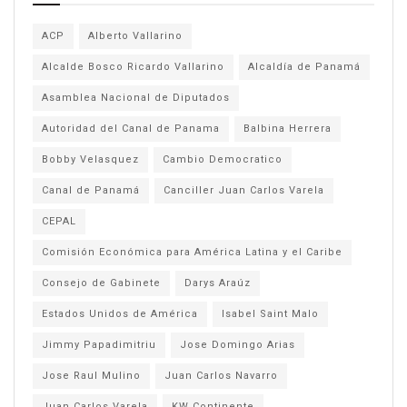
ACP
Alberto Vallarino
Alcalde Bosco Ricardo Vallarino
Alcaldía de Panamá
Asamblea Nacional de Diputados
Autoridad del Canal de Panama
Balbina Herrera
Bobby Velasquez
Cambio Democratico
Canal de Panamá
Canciller Juan Carlos Varela
CEPAL
Comisión Económica para América Latina y el Caribe
Consejo de Gabinete
Darys Araúz
Estados Unidos de América
Isabel Saint Malo
Jimmy Papadimitriu
Jose Domingo Arias
Jose Raul Mulino
Juan Carlos Navarro
Juan Carlos Varela
KW Continente