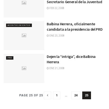
Secretario General de la Juventud
FEB 22, 2008
Balbina Herrera, oficialmente
ACONTECIMIENTOS
candidata a la presidencia del PRD
ENE 25, 2008
Dejen la “intriga”, dice Balbina
PRD
Herrera
ENE 21, 2008
1
…
24
25
PAGE 25 OF 25