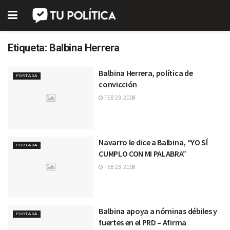
Etiqueta:
Balbina Herrera
Balbina Herrera, política de
PORTADA
convicción
FEB 23, 2008
Navarro le dice a Balbina, “YO SÍ
PORTADA
CUMPLO CON MI PALABRA”
FEB 23, 2008
Balbina apoya a nóminas débiles y
PORTADA
fuertes en el PRD – Afirma