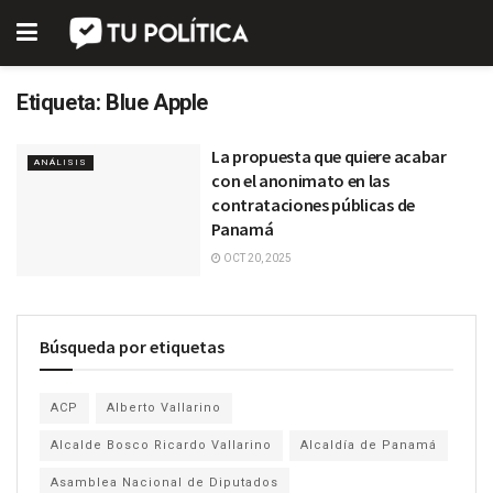
Etiqueta:
Blue Apple
La propuesta que quiere acabar
ANÁLISIS
con el anonimato en las
contrataciones públicas de
Panamá
OCT 20, 2025
Búsqueda por etiquetas
ACP
Alberto Vallarino
Alcalde Bosco Ricardo Vallarino
Alcaldía de Panamá
Asamblea Nacional de Diputados