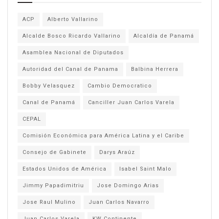
ACP
Alberto Vallarino
Alcalde Bosco Ricardo Vallarino
Alcaldía de Panamá
Asamblea Nacional de Diputados
Autoridad del Canal de Panama
Balbina Herrera
Bobby Velasquez
Cambio Democratico
Canal de Panamá
Canciller Juan Carlos Varela
CEPAL
Comisión Económica para América Latina y el Caribe
Consejo de Gabinete
Darys Araúz
Estados Unidos de América
Isabel Saint Malo
Jimmy Papadimitriu
Jose Domingo Arias
Jose Raul Mulino
Juan Carlos Navarro
Juan Carlos Varela
KW Continente