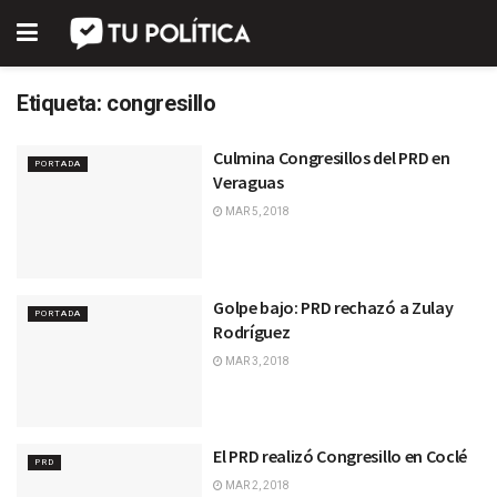
Etiqueta:
congresillo
Culmina Congresillos del PRD en
PORTADA
Veraguas
MAR 5, 2018
Golpe bajo: PRD rechazó a Zulay
PORTADA
Rodríguez
MAR 3, 2018
El PRD realizó Congresillo en Coclé
PRD
MAR 2, 2018