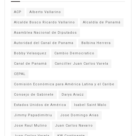
ACP
Alberto Vallarino
Alcalde Bosco Ricardo Vallarino
Alcaldía de Panamá
Asamblea Nacional de Diputados
Autoridad del Canal de Panama
Balbina Herrera
Bobby Velasquez
Cambio Democratico
Canal de Panamá
Canciller Juan Carlos Varela
CEPAL
Comisión Económica para América Latina y el Caribe
Consejo de Gabinete
Darys Araúz
Estados Unidos de América
Isabel Saint Malo
Jimmy Papadimitriu
Jose Domingo Arias
Jose Raul Mulino
Juan Carlos Navarro
Juan Carlos Varela
KW Continente