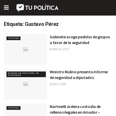
Etiqueta:
Gustavo Pérez
Gabinete acoge pedidos de grupos
PORTADA
a favor de la seguridad
MAY 24, 2010
Ministro Mulino presenta informe
ASAMBLEA NACIONAL DE
DIPUTADOS
de seguridad a diputados
SEP 9, 2009
Martinelli ordena custodia de
PORTADA
rellenos ilegales en Amador –