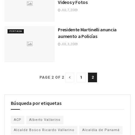
Videos y Fotos
JUL 7, 2009
Presidente Martinelli anuncia
PORTADA
aumento a Policías
JUL 3, 2009
1
2
PAGE 2 OF 2
Búsqueda por etiquetas
ACP
Alberto Vallarino
Alcalde Bosco Ricardo Vallarino
Alcaldía de Panamá