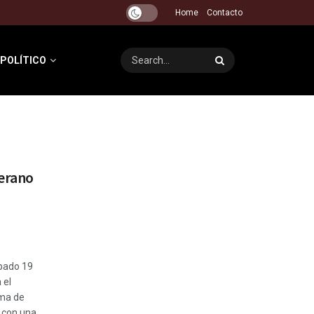
Home
Contacto
 POLÍTICO
Verano
ábado 19
 el
ma de
 con una