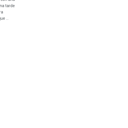
una tarde
ra
ue ...