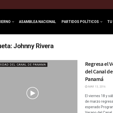
IERNO
ASAMBLEA NACIONAL
PARTIDOS POLÍTICOS
TU
ueta:
Johnny Rivera
Regresa el 
RIDAD DEL CANAL DE PANAMA
del Canal de
Panamá
MAR 13, 2016
El viernes 18 y s
de marzo regresa
esperado Progra
Verano del Canal,