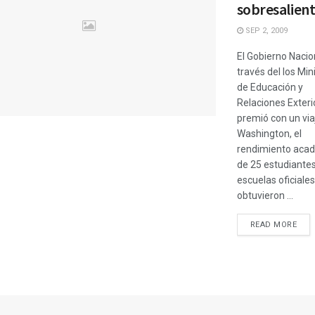
sobresalien
SEP 2, 2009
El Gobierno Nacion
través del los Min
de Educación y
Relaciones Exteri
premió con un via
Washington, el
rendimiento aca
de 25 estudiante
escuelas oficiale
obtuvieron ...
READ MORE