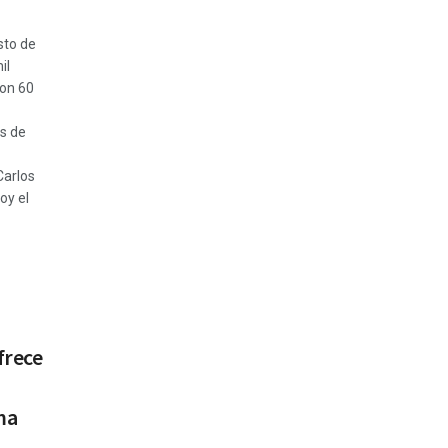
osto de
il
con 60
as de
Carlos
oy el
frece
ma