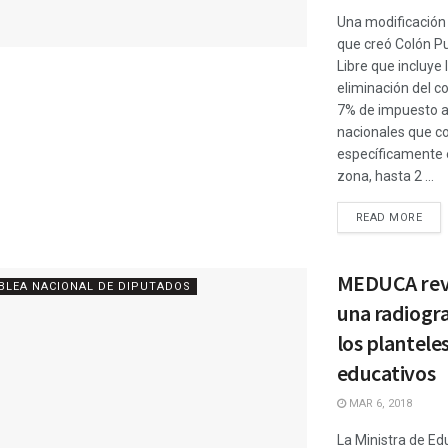
Una modificación 
que creó Colón P
Libre que incluye 
eliminación del c
7% de impuesto a
nacionales que 
específicamente 
zona, hasta 2 ...
READ MORE
MEDUCA rev
BLEA NACIONAL DE DIPUTADOS
una radiogra
los plantele
educativos
MAR 6, 2018
La Ministra de Ed