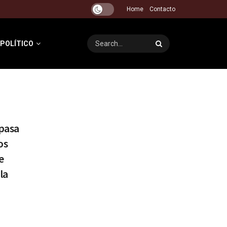
Home
Contacto
 POLÍTICO
pasa
os
e
la