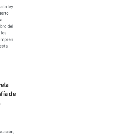
a la ley
uerto
la
obro del
 los
compren
esta
ela
fía de
s
ucación,