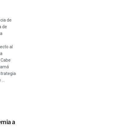
cia de
a de
la
ecto al
ma
 Cabe
namá
strategia
...
emia a