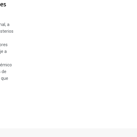
tes
al, a
isterios
ores
je a
démico
s de
s que