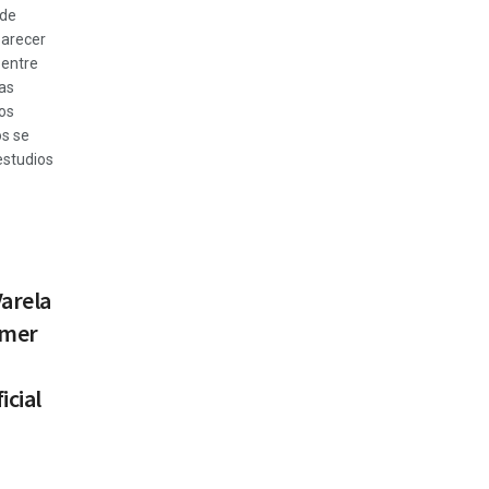
 de
arecer
 entre
las
os
os se
estudios
Varela
imer
icial