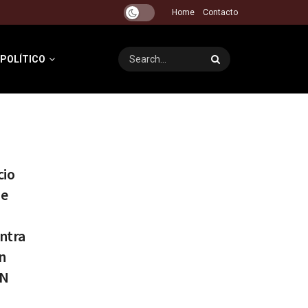
Home
Contacto
 POLÍTICO
cio
de
ntra
n
VN