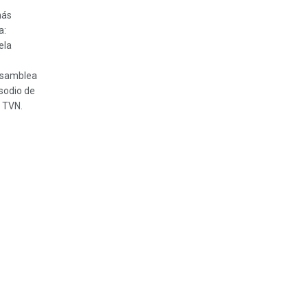
más
a:
ela
Asamblea
isodio de
 TVN.